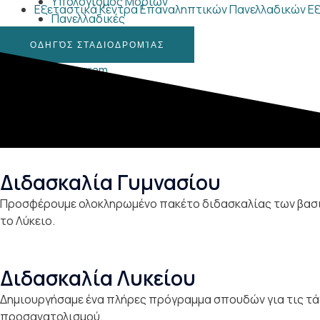
Υπολογισμός Μορίων
Εξεταστικά Κέντρα Επαναληπτικών Πανελλαδικών Εξ
Πανελλαδικές
Επικοινωνία
ΟΔΗΓΌΣ ΣΤΑΔΙΟΔΡΟΜΊΑΣ
Facebook
Instagram
Διδασκαλία Γυμνασίου
Προσφέρουμε ολοκληρωμένο πακέτο διδασκαλίας των βασικ
το Λύκειο.
Διδασκαλία Λυκείου
Δημιουργήσαμε ένα πλήρες πρόγραμμα σπουδών για τις τάξ
προσανατολισμού.